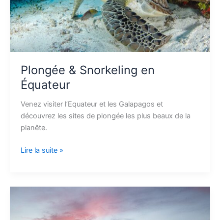
Plongée & Snorkeling en
Équateur
Venez visiter l’Equateur et les Galapagos et
découvrez les sites de plongée les plus beaux de la
planête.
Lire la suite »
Que
faire
à