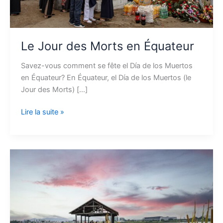
Le Jour des Morts en Équateur
Savez-vous comment se fête el Día de los Muertos
en Équateur? En Équateur, el Día de los Muertos (le
Jour des Morts) […]
Lire la suite »
Que
faire
à
Guayaquil
et
autour