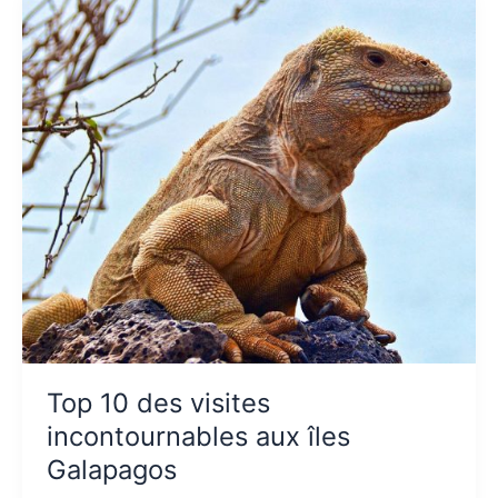
Top
10
des
visites
incontournables
aux
îles
Galapagos
Top 10 des visites
incontournables aux îles
Galapagos