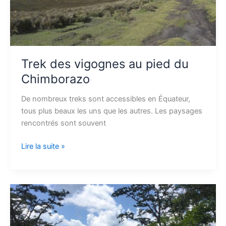
Trek des vigognes au pied du
Chimborazo
De nombreux treks sont accessibles en Équateur,
tous plus beaux les uns que les autres. Les paysages
rencontrés sont souvent
Lire la suite »
Immersion
en
Amazonie
primaire