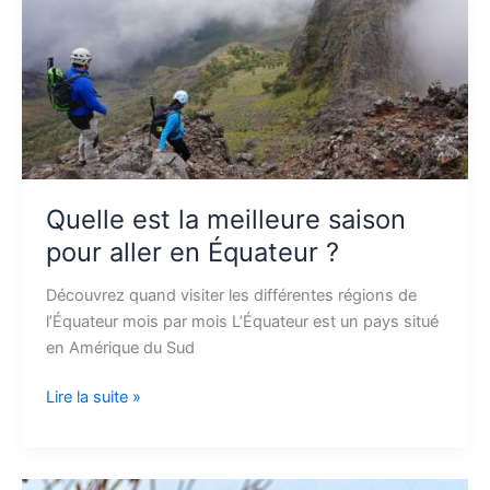
meilleure
saison
pour
aller
en
Équateur
?
Quelle est la meilleure saison
pour aller en Équateur ?
Découvrez quand visiter les différentes régions de
l’Équateur mois par mois L’Équateur est un pays situé
en Amérique du Sud
Lire la suite »