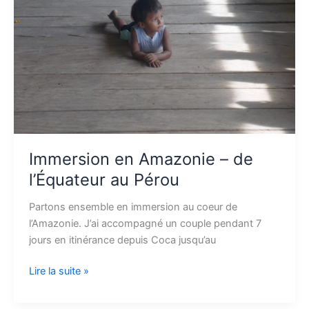
l’Équateur
au
Pérou
Immersion en Amazonie – de
l’Équateur au Pérou
Partons ensemble en immersion au coeur de
l’Amazonie. J’ai accompagné un couple pendant 7
jours en itinérance depuis Coca jusqu’au
Lire la suite »