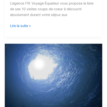
L’agence ITK Voyage Équateur vous propose la liste
de ses 10 visites coups de coeur à découvrir
absolument durant votre séjour aux
Lire la suite »
Légendes
d’Équateur
#1
–
La
mystérieuse
Cueva
de
los
Tayos