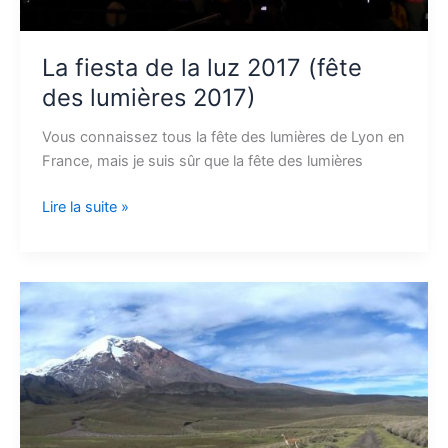
La fiesta de la luz 2017 (fête
des lumières 2017)
Vous connaissez tous la fête des lumières de Lyon en
France, mais je suis sûr que la fête des lumières
Lire la suite »
Trek
des
vigognes
au
pied
du
Chimborazo