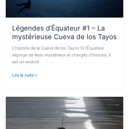
Légendes d’Équateur #1 – La
mystérieuse Cueva de los Tayos
L’histoire de la Cueva de los Tayos Si l’Équateur
regorge de lieux mystérieux et chargés d’histoire, il
est un endroit
Lire la suite »
Immersion
en
Amazonie
–
de