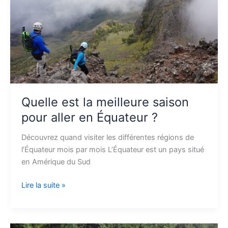
meilleure
saison
pour
aller
en
Équateur
?
Quelle est la meilleure saison
pour aller en Équateur ?
Découvrez quand visiter les différentes régions de
l’Équateur mois par mois L’Équateur est un pays situé
en Amérique du Sud
Lire la suite »