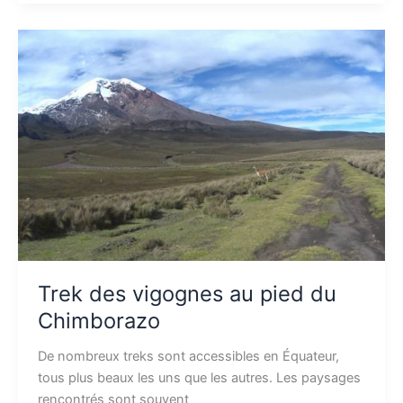
Trek
des
vigognes
au
pied
du
Chimborazo
Trek des vigognes au pied du
Chimborazo
De nombreux treks sont accessibles en Équateur,
tous plus beaux les uns que les autres. Les paysages
rencontrés sont souvent