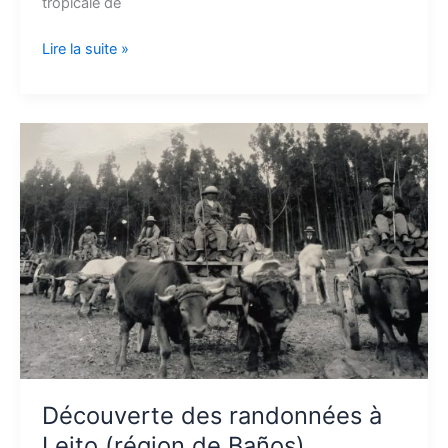
tropicale de
Lire la suite »
Découverte
des
randonnées
à
Leito
(région
de
Baños)
Découverte des randonnées à
Leito (région de Baños)