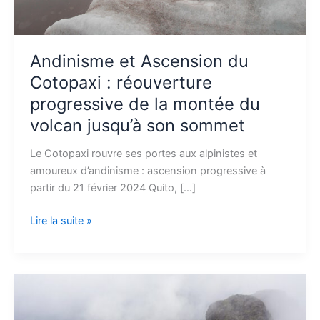
la
montée
du
volcan
Andinisme et Ascension du
jusqu’à
Cotopaxi : réouverture
son
progressive de la montée du
sommet
volcan jusqu’à son sommet
Le Cotopaxi rouvre ses portes aux alpinistes et
amoureux d’andinisme : ascension progressive à
partir du 21 février 2024 Quito, […]
Lire la suite »
Quelle
est
la