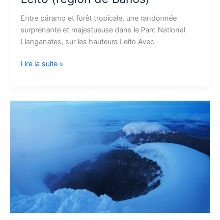
Entre páramo et forêt tropicale, une randonnée
surprenante et majestueuse dans le Parc National
Llanganates, sur les hauteurs Leito Avec
Lire la suite »
L’activité
volcanique
en
Équateur