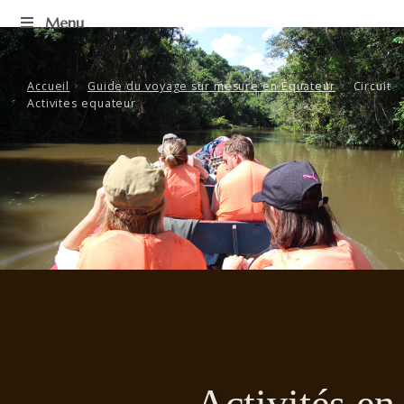
Passer
Menu
au
contenu
Accueil
Guide du voyage sur mesure en Équateur
Circuit
Activites equateur
Activités en