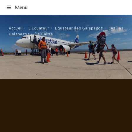
Passer
Menu
au
contenu
Accueil
L'Équateur
Equateur Iles Galapagos
Les îles
Galapagos
île Baltra